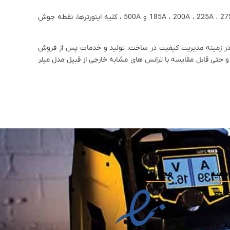
تولید، خدمات پس از فروش، تعمیرات و تهیه و تامین ابزار آلات انواع ترانس های جوش سبک فلکه ای و سلکتوری و اینورتری از قبیل ترانس های جوش 185A ، 200A ، 225A ، 275A و 500A ، کلیه اینورترها، نقطه جوش
 و پیشرفت این مجموعه در عرصه تولید موجب شد که شرکت صنعتی الکتروجوش اصفهان در سال ١٣٨٨ موفق به دریافت گواهینامه ISO 9001:2008 در زمینه مدیریت کیفیت در ساخت، تولید و خدمات پس از فروش
 حتی قابل مقایسه با ترانس های مشابه خارجی از قبیل مدل میلر
مفید
مجوزها
صاویر
د