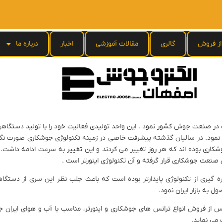
ز فروش
گالری
مقالات آموزشی
اخبار
درباره ما
A 2 فلکه ای،A 550 فلکه ای وA660 رکتیفایر و نقطه جوش KVA25 آغاز نمود. در ساليان گذشته پيشرفت خاصى در ز
كارى بوده اند كه هر روز تغيير مى كردند و اين تغيير به سرعت ادامه داشت. ا
عت جوشكارى قرار گرفته و آن تكنولوژى اينورتر است .
 گیری از تکنولوژی پایدارتر بوده است که باعث جلب نظر این سری از دستگاه
 به بازار ایران نمود.
از فروش انواع ترانس های جوشکاری و اینورتر، مناسب با آب و هوای ایران 
می نماید.