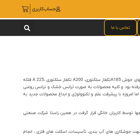
حساب‌کاربری
تماس با ما
شرکت دانش بنیان صنعتی الکتروجوش اصفهان در سال ١٣٧٠ شروع به فعالیت در صنعت جوش کشور نمود . این واحد تولیدی فعالیت خود را با تولید دستگاههای جوش A185تکفاز سلکتوری، A200 تکفاز سلکتوری ،A 225 فلکه
مينه تكنولوژى جوشكارى صورت نگرفته بود و کلیه محصولات به صورت ترانس خشک و ترانس روغنی
ما امروزه با پیشرفت علم و تکنوولوژی و ابداع محصولات جدید به
ها توسط کاربران خانگی قرار گرفت در همین راستا شرکت صنعتی
جهت جوشکاری های آب بندی، تأسیسات، اسکلت های فلزی ، انجام