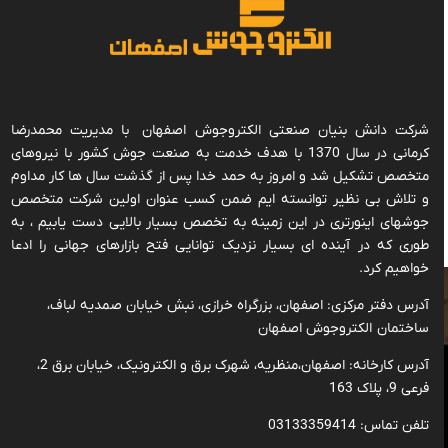
شرکت دانش بنیان صنعتی الکتروجوش اصفهان با مدیریت محمدرضا
کرمانی در سال 1370 با هدف خدمت به صنعت جوش کشور با نیروهای
متخصص تشکیل شد و امروز به حمد خدا پس از گذشت سال ها کار مداوم
و تلاش بی نظیر توانسته ایم ضمن کسب عنوان اولین شرکت متخصص
جوشهای اینورتری در این زمینه به تخصص بسیار بالایی دست یابیم ، به
طوری که در آینده ای بسیار نزدیک توانایی فتح بازارهای جهانی را ادعا
خواهیم کرد.
آدرس دفتر مرکزی: اصفهان، بزرگراه خرازی، نبش خیابان صمدیه لباف،
ساختمان الکتروجوش اصفهان
دسته بندی محصولات
لینک های مفید
آدرس کارخانه: اصفهان،منظریه، شهرک برق‌ و‌ الکترونیک، خیابان برق 2،
فرعی 9، پلاک 163
دستگاه جوش ترانسی
معرفی الکتروجوش اصفهان
تلفن تماس: 03133359414
دستگاه جوش اینورتر
افتخارات و مجوزها