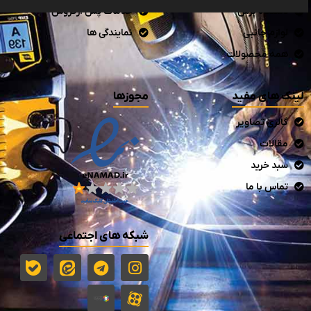
دستگاه برش
خدمات پس ازفروش
لوازم جانبی
نمایندگی ها
همه محصولات
لینک های مفید
مجوزها
گالری تصاویر
مقالات
سبد خرید
تماس با ما
شبکه های اجتماعی