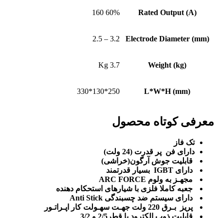
60% 160
Rated Output (A)
3.2 – 2.5
Electrode Diameter (mm)
3.7 Kg
Weight (kg)
250*130*330
L*W*H (mm)
معرفی کوتاه محصول
تک فاز
دارای فن پر قدرت (24 ولت)
قابلیت جوش آرگون(خراشی)
دارای IGBT بسیار قدرتمند
مجهـز به ولوم ARC FORCE
جعبه کاملا فلزی با شیارهای استحکام دهنده
دارای سیستم ضد چسبندگی Anti Stick
پریز بـرق 220 ولت جهـت سهـولت کار اپـراتـور
قابلیت ذوب الکترود با قطر2/5 و 3/2